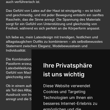
auch verführerisch ist.
Das Gefühl von Latex auf der Haut ist einzigartig – es ist kühl
und geschmeidig, und mit jeder Bewegung entsteht ein sanftes
Rascheln, das die Sinne anregt. Die Spannung des Materials
sorgt für ein Gefühl von Unterstützung und gleichzeitig von
Freiheit, während es sich perfekt an die Körperform anpasst.
Ich liebe es, mein Latexdesign mit trendigen, festlichen und
alltagstauglichen Outfits zu kombinieren – als selbstbewusstes
Statement zwischen Eleganz, Modebewusstsein und
Individualität.
Die Kombination aus dem glänzenden Finish und der engen
Passform erzeugt eine Aura von Geheimnis und Verführung.
Ihre Privatsphäre
Latexbekleidung kann das Selbstbewusstsein steigern und ein
Gefühl von Macht und Kontrolle vermitteln, während sie
ist uns wichtig
gleichzeitig eine spielerische und erotische Note hinzufügt.
Diese Website verwendet
Ob in einem aufregenden Outfit für eine besondere Nacht oder
als Teil des Alltags – Latex ist mehr als nur Kleidung; es ist ein
Cookies und Targeting
Ausdruck von Individualität und Sinnlichkeit, das die Fantasie
Technologien um Ihnen ein
anregt und die Sinne berauscht.
besseres Internet-Erlebnis zu
ermöglichen und die