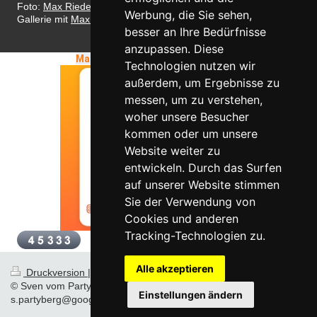
Foto:
Max Riedel
Werbung, die Sie sehen,
Gallerie mit
Max Riedel
besser an Ihre Bedürfnisse
anzupassen. Diese
Mail: s.partyberg@googlemail.com
Technologien nutzen wir
außerdem, um Ergebnisse zu
messen, um zu verstehen,
woher unsere Besucher
kommen oder um unsere
Website weiter zu
entwickeln. Durch das Surfen
auf unserer Website stimmen
Sie der Verwendung von
Cookies und anderen
Tracking-Technologien zu.
Alle akzeptieren
Druckversion
|
Sitemap
Webansicht
© Sven vom Partyberg
Einstellungen ändern
s.partyberg@googlemail.com