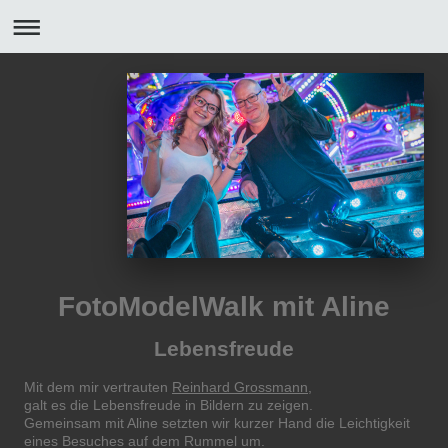
FotoModelWalk mit Aline
Lebensfreude
Mit dem mir vertrauten
Reinhard Grossmann
,
galt es die Lebensfreude in Bildern zu zeigen.
Gemeinsam mit Aline setzten wir kurzer Hand die Leichtigkeit
eines Besuches auf dem Rummel um.